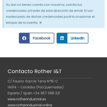
Su aún no tienes cuenta con nosotros, solicita tus
credenciales a través de esta dirección de email. El uso
inadecuado de dichas credenciales podría ocasionar el
×
bloque de la cuenta.
Facebook
LinkedIn
Contacto Rother I&T
C/ Fausto García Tena Nº16-C
14014 – Córdoba (Pol.Quemadas)
España / Spain +34 957 088 221
www.rotherindustrial.es
www.rotherindustrial.online