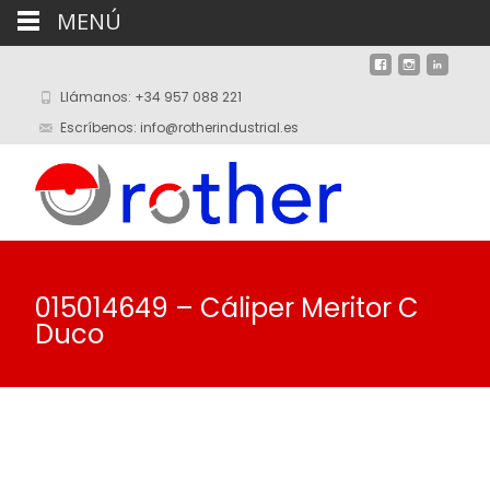
MENÚ
Llámanos: +34 957 088 221
Escríbenos: info@rotherindustrial.es
015014649 – Cáliper Meritor C
Duco