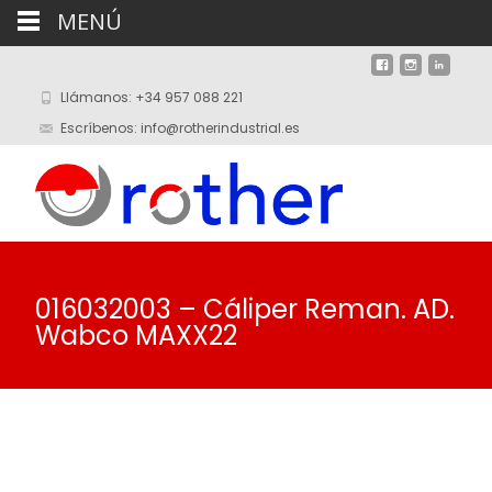
MENÚ
Llámanos: +34 957 088 221
Escríbenos: info@rotherindustrial.es
016032003 – Cáliper Reman. AD.
Wabco MAXX22