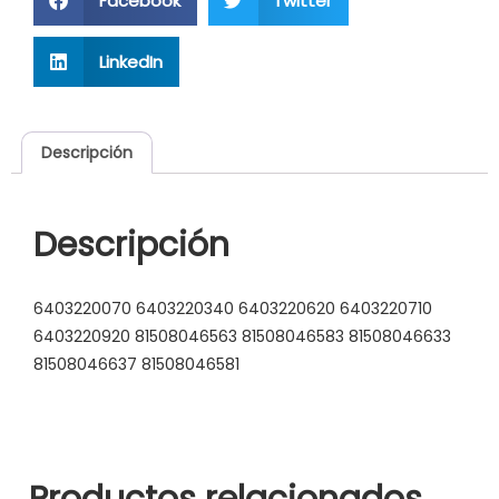
Facebook
Twitter
LinkedIn
Descripción
Descripción
6403220070 6403220340 6403220620 6403220710
6403220920 81508046563 81508046583 81508046633
81508046637 81508046581