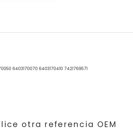
170050 6403170070 6403170410 7421769571
lice otra referencia OEM