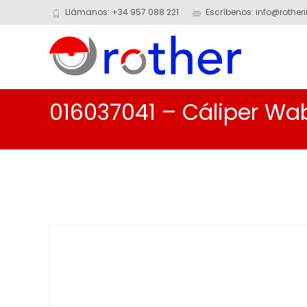
Llámanos: +34 957 088 221
Escríbenos: info@rotheri
016037041 – Cáliper Wa