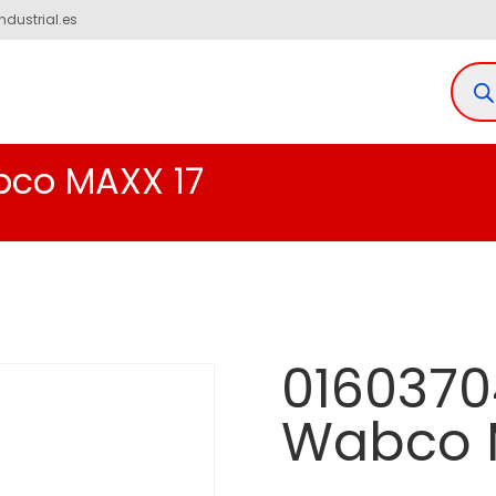
ndustrial.es
bco MAXX 17
0160370
Wabco 