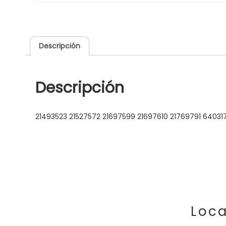
Descripción
Descripción
21493523 21527572 21697599 21697610 21769791 6403
Loca