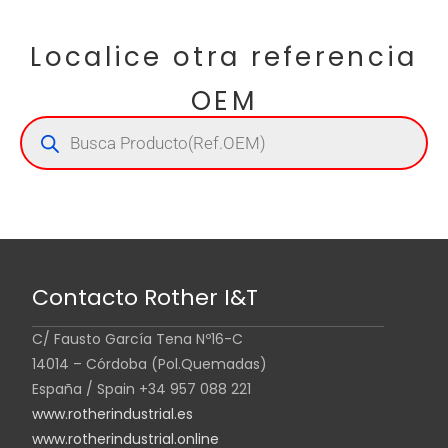
Localice otra referencia
OEM
Contacto Rother I&T
C/ Fausto García Tena Nº16-C
14014 – Córdoba (Pol.Quemadas)
España / Spain +34 957 088 221
www.rotherindustrial.es
www.rotherindustrial.online