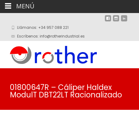
MENÚ
Llámanos: +34 957 088 221
Escríbenos: info@rotherindustrial.es
01800647R – Cáliper Haldex
ModulT DBT22LT Racionalizado