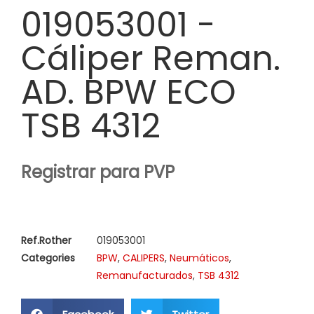
019053001 -
Cáliper Reman.
AD. BPW ECO
TSB 4312
Registrar para PVP
Ref.Rother
019053001
Categories
BPW
,
CALIPERS
,
Neumáticos
,
Remanufacturados
,
TSB 4312