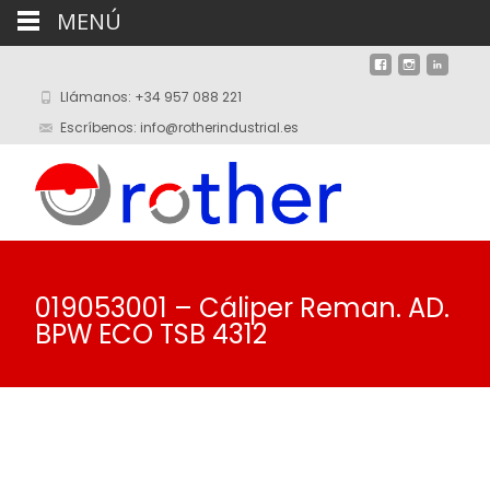
MENÚ
Llámanos: +34 957 088 221
Escríbenos: info@rotherindustrial.es
019053001 – Cáliper Reman. AD.
BPW ECO TSB 4312