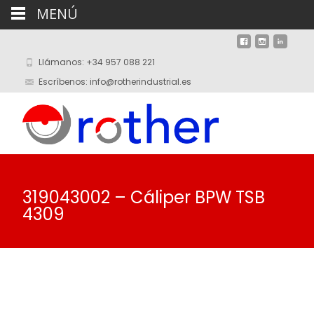
MENÚ
Llámanos: +34 957 088 221
Escríbenos: info@rotherindustrial.es
319043002 – Cáliper BPW TSB
4309