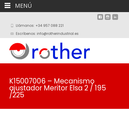
MENÚ
Llámanos: +34 957 088 221
Escríbenos: info@rotherindustrial.es
K15007006 – Mecanismo
ajustador Meritor Elsa 2 / 195
/225