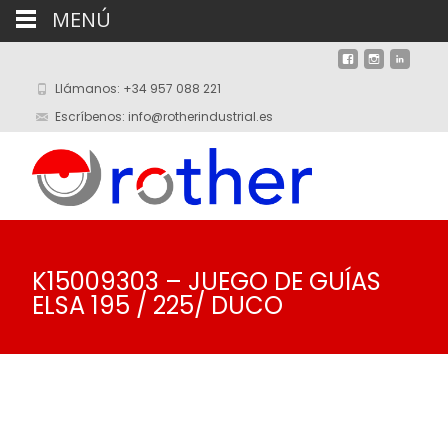
MENÚ
Llámanos: +34 957 088 221
Escríbenos: info@rotherindustrial.es
K15009303 – JUEGO DE GUÍAS
ELSA 195 / 225/ DUCO