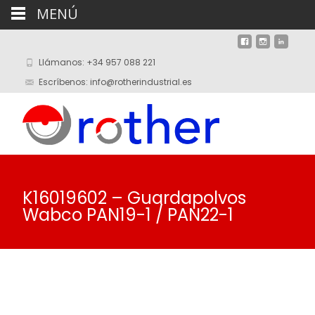
MENÚ
Llámanos: +34 957 088 221
Escríbenos: info@rotherindustrial.es
K16019602 – Guardapolvos
Wabco PAN19-1 / PAN22-1