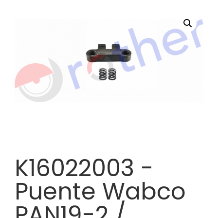
K16022003 -
Puente Wabco
PAN19-2 /