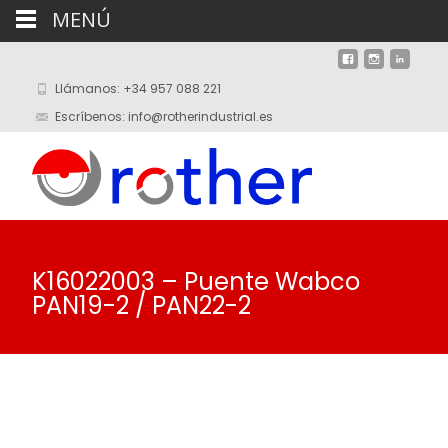
MENÚ
Llámanos: +34 957 088 221
Escríbenos: info@rotherindustrial.es
K16022003 – Puente Wabco
PAN19-2 / PAN22-2