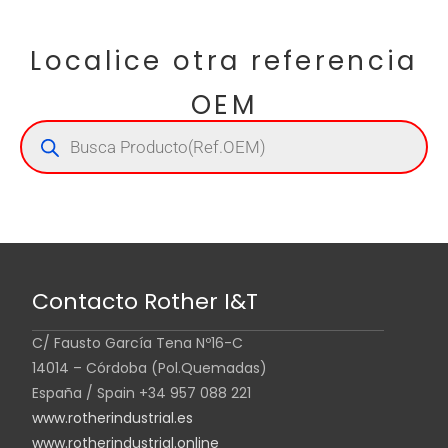
Localice otra referencia
OEM
Contacto Rother I&T
C/ Fausto García Tena Nº16-C
14014 – Córdoba (Pol.Quemadas)
España / Spain +34 957 088 221
www.rotherindustrial.es
www.rotherindustrial.online