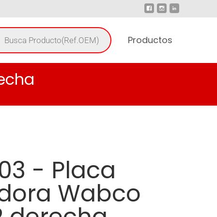
Productos
echa
03 - Placa
dora Wabco
2 derecha