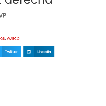
PVP
ION
,
WABCO
Twitter
LinkedIn