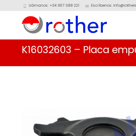
Llámanos: +34 957 088 221
Escríbenos: info@rotheri
K16032603 – Placa emp