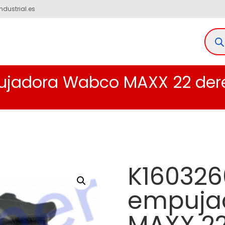
ndustrial.es
ujadora Wabco MAXX 22 der
K160326
empuja
MAXX 2