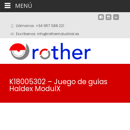
MENÚ
Llámanos: +34 957 088 221
Escríbenos: info@rotherindustrial.es
K18005302 – Juego de guías
Haldex ModulX