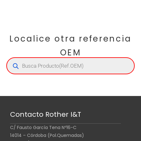
Localice otra referencia
OEM
Contacto Rother I&T
C/ Fausto García Tena Nº16-C
14014 – Córdoba (Pol.Quemadas)