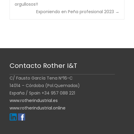
orgullosos!!
Exponiendo en Peña profesional 2023
→
Contacto Rother I&T
C/ Fausto García Tena Nº16-C
14014 – Córdoba (Pol.Quemadas)
España / Spain +34 957 088 221
www.rotherindustrial.es
www.rotherindustrial.online