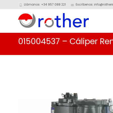
Llámanos: +34 957 088 221
Escríbenos: info@rotheri
015004537 – Cáliper Re