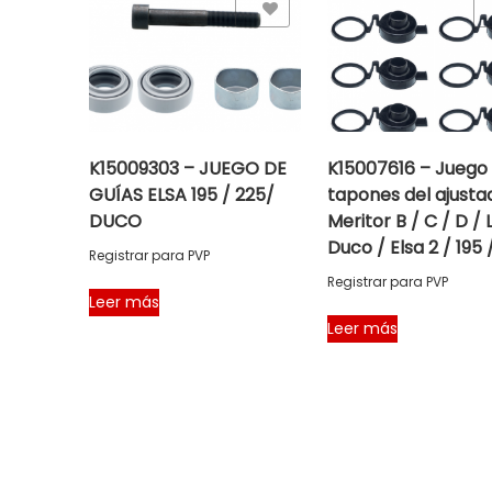
Add to Wishlist
Add to Wishlist
K15009303 – JUEGO DE
K15007616 – Juego
GUÍAS ELSA 195 / 225/
tapones del ajusta
DUCO
Meritor B / C / D / 
Duco / Elsa 2 / 195 
Registrar para PVP
Registrar para PVP
Leer más
Leer más