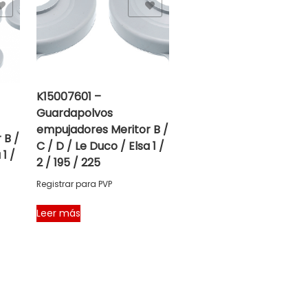
Add to Wishlist
Add to Wishlist
K15007601 –
K15007016 – Juego de
Guardapolvos
rodamientos Meritor B
empujadores Meritor B /
 B /
C / D / Le Duco / Elsa 1
C / D / Le Duco / Elsa 1 /
 1 /
2 / 195 / 225 axial
2 / 195 / 225
Registrar para PVP
Registrar para PVP
Leer más
Leer más