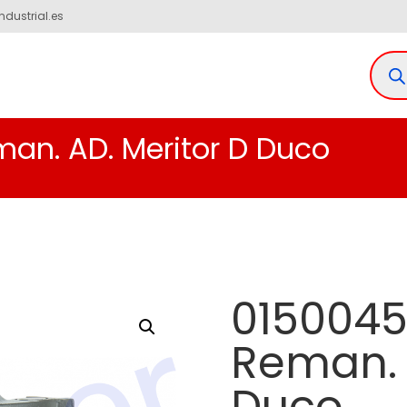
ndustrial.es
man. AD. Meritor D Duco
0150045
Reman. 
Duco