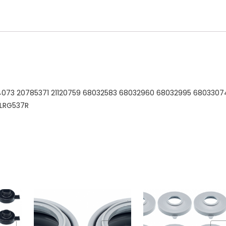
4073 20785371 21120759 68032583 68032960 68032995 68033074
LRG537R