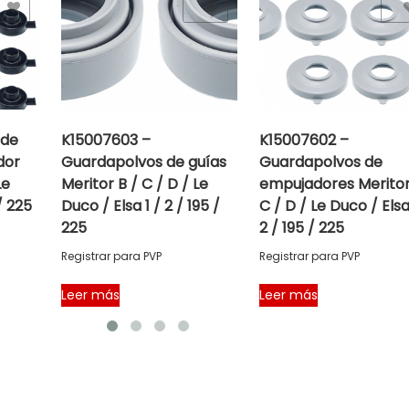
Add to Wishlist
Add to Wishlist
 de
K15007603 –
K15007602 –
dor
Guardapolvos de guías
Guardapolvos de
Le
Meritor B / C / D / Le
empujadores Meritor
/ 225
Duco / Elsa 1 / 2 / 195 /
C / D / Le Duco / Elsa
225
2 / 195 / 225
Registrar para PVP
Registrar para PVP
Leer más
Leer más