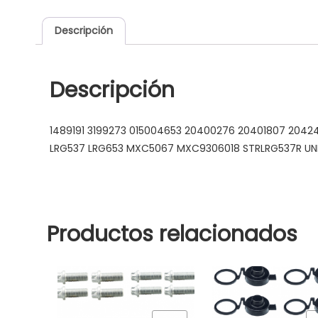
Descripción
Descripción
1489191 3199273 015004653 20400276 20401807 2042
LRG537 LRG653 MXC5067 MXC9306018 STRLRG537R UN
Productos relacionados