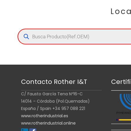
Loca
Contacto Rother I&T
Certif
C/ Fausto García Tena Nº16-C
14014 – Córdoba (Pol.Quemadas)
España / Spain +34 957 088 221
www.rotherindustrial.es
www.rotherindustrial.online