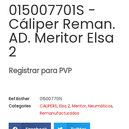
015007701S -
Cáliper Reman.
AD. Meritor Elsa
2
Registrar para PVP
Ref.Rother
015007701S
Categories
CALIPERS
,
Elsa 2
,
Meritor
,
Neumáticos
,
Remanufacturados