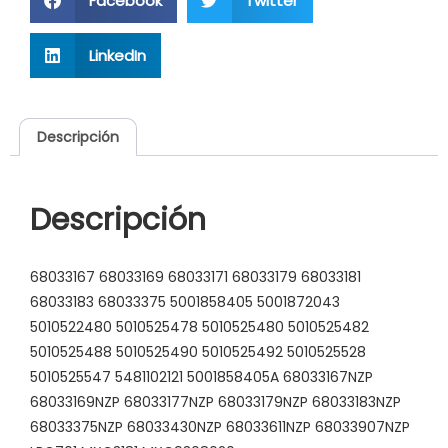
Facebook
Twitter
LinkedIn
Descripción
Descripción
68033167 68033169 68033171 68033179 68033181
68033183 68033375 5001858405 5001872043
5010522480 5010525478 5010525480 5010525482
5010525488 5010525490 5010525492 5010525528
5010525547 5481102121 5001858405A 68033167NZP
68033169NZP 68033177NZP 68033179NZP 68033183NZP
68033375NZP 68033430NZP 68033611NZP 68033907NZP