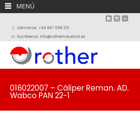
MENÚ
Llámanos: +34 957 088 221
Escríbenos: info@rotherindustrial.es
016022007 – Cáliper Reman. AD.
Wabco PAN 22-1