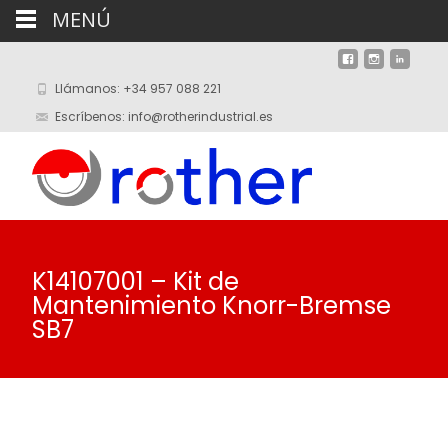
MENÚ
Llámanos: +34 957 088 221
Escríbenos: info@rotherindustrial.es
K14107001 – Kit de
Mantenimiento Knorr-Bremse
SB7