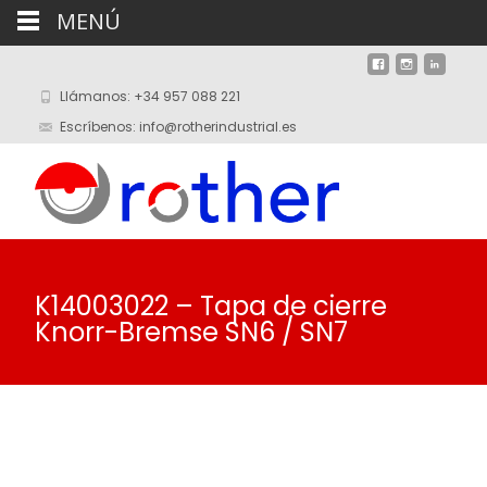
MENÚ
Llámanos: +34 957 088 221
Escríbenos: info@rotherindustrial.es
K14003022 – Tapa de cierre
Knorr-Bremse SN6 / SN7