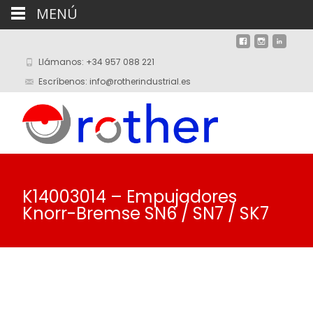
MENÚ
Llámanos: +34 957 088 221
Escríbenos: info@rotherindustrial.es
K14003014 – Empujadores
Knorr-Bremse SN6 / SN7 / SK7